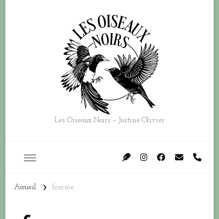
Les Oiseaux Noirs – Justine Olivier
Accueil
femme