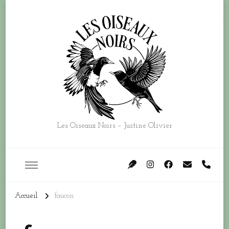
Les Oiseaux Noirs – Justine Olivier
Accueil
faucon